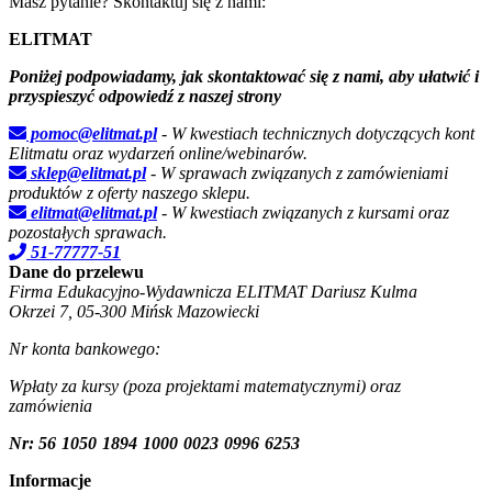
Masz pytanie? Skontaktuj się z nami:
ELITMAT
Poniżej podpowiadamy, jak skontaktować się z nami, aby ułatwić i
przyspieszyć odpowiedź z naszej strony
pomoc@elitmat.pl
- W kwestiach technicznych dotyczących kont
Elitmatu oraz wydarzeń online/webinarów.
sklep@elitmat.pl
- W sprawach związanych z zamówieniami
produktów z oferty naszego sklepu.
elitmat@elitmat.pl
- W kwestiach związanych z kursami oraz
pozostałych sprawach.
51-77777-51
Dane do przelewu
Firma Edukacyjno-Wydawnicza
ELITMAT
Dariusz Kulma
Okrzei 7, 05-300 Mińsk Mazowiecki
Nr konta bankowego:
Wpłaty za kursy (poza projektami matematycznymi) oraz
zamówienia
Nr:
56
1050
1894
1000
0023
0996
6253
Informacje