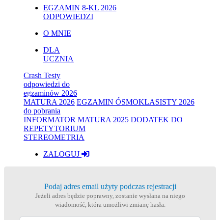
EGZAMIN 8-KL 2026
ODPOWIEDZI
O MNIE
DLA
UCZNIA
Crash Testy
odpowiedzi do
egzaminów 2026
MATURA 2026
EGZAMIN ÓSMOKLASISTY 2026
do pobrania
INFORMATOR MATURA 2025
DODATEK DO
REPETYTORIUM
STEREOMETRIA
ZALOGUJ
Podaj adres email użyty podczas rejestracji
Jeżeli adres będzie poprawny, zostanie wysłana na niego
wiadomość, która umożliwi zmianę hasła.