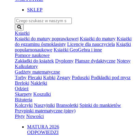
SKLEP
Name
Książki
Książki do matury poprawkowej
Książki do matury
Książki
do egzaminu ósmoklasisty
Licencje dla nauczyciela
Książki
popularnonaukowe
Książki GeoGebra i inne
Pomoce naukowe
Zakładki do książek
Dyplomy
Plansze dydaktyczne
Notesy
Kalkulatory
Gadżety matematyczne
Torby
Plecaki
Kubki
Zegary
Poduszki
Podkładki pod mysz
Breloki
Naklejki
Odzież
Skarpety
Koszulki
Biżuteria
Kolczyki
Naszyjniki
Bransoletki
Spinki do mankietów
Przypinki matematyczne (piny)
Płyty
Nowości
MATURA 2026
ODPOWIEDZI