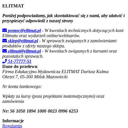
ELITMAT
Poniżej podpowiadamy, jak skontaktować się z nami, aby ułatwić i
przyspieszyć odpowiedź z naszej strony
pomoc@elitmat.pl
- W kwestiach technicznych dotyczących kont
Elitmatu oraz wydarzeń online/webinarów.
sklep@elitmat.pl
- W sprawach związanych z zamówieniami
produktów z oferty naszego sklepu.
elitmat@elitmat.pl
- W kwestiach związanych z kursami oraz
pozostałych sprawach.
51-77777-51
Dane do przelewu
Firma Edukacyjno-Wydawnicza
ELITMAT
Dariusz Kulma
Okrzei 7, 05-300 Mińsk Mazowiecki
Nr konta bankowego:
Wpłaty za kursy (poza projektami matematycznymi) oraz
zamówienia
Nr:
56
1050
1894
1000
0023
0996
6253
Informacje
Regulamin