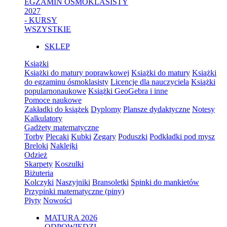
EGZAMIN ÓSMOKLASISTY
2027
- KURSY
WSZYSTKIE
SKLEP
Książki
Książki do matury poprawkowej
Książki do matury
Książki
do egzaminu ósmoklasisty
Licencje dla nauczyciela
Książki
popularnonaukowe
Książki GeoGebra i inne
Pomoce naukowe
Zakładki do książek
Dyplomy
Plansze dydaktyczne
Notesy
Kalkulatory
Gadżety matematyczne
Torby
Plecaki
Kubki
Zegary
Poduszki
Podkładki pod mysz
Breloki
Naklejki
Odzież
Skarpety
Koszulki
Biżuteria
Kolczyki
Naszyjniki
Bransoletki
Spinki do mankietów
Przypinki matematyczne (piny)
Płyty
Nowości
MATURA 2026
ODPOWIEDZI