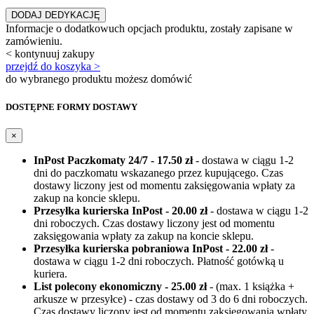
`
DODAJ DEDYKACJĘ
Informacje o dodatkowuch opcjach produktu, zostały zapisane w
zamówieniu.
< kontynuuj zakupy
przejdź do koszyka >
do wybranego produktu możesz domówić
DOSTĘPNE FORMY DOSTAWY
×
InPost Paczkomaty 24/7 - 17.50 zł
- dostawa w ciągu 1-2
dni do paczkomatu wskazanego przez kupującego. Czas
dostawy liczony jest od momentu zaksięgowania wpłaty za
zakup na koncie sklepu.
Przesyłka kurierska InPost - 20.00 zł
- dostawa w ciągu 1-2
dni roboczych. Czas dostawy liczony jest od momentu
zaksięgowania wpłaty za zakup na koncie sklepu.
Przesyłka kurierska pobraniowa InPost - 22.00 zł
-
dostawa w ciągu 1-2 dni roboczych. Płatność gotówką u
kuriera.
List polecony ekonomiczny - 25.00 zł
- (max. 1 książka +
arkusze w przesyłce) - czas dostawy od 3 do 6 dni roboczych.
Czas dostawy liczony jest od momentu zaksięgowania wpłaty