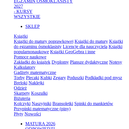
EGZAMIN ÓSMOKLASISTY
2027
- KURSY
WSZYSTKIE
SKLEP
Książki
Książki do matury poprawkowej
Książki do matury
Książki
do egzaminu ósmoklasisty
Licencje dla nauczyciela
Książki
popularnonaukowe
Książki GeoGebra i inne
Pomoce naukowe
Zakładki do książek
Dyplomy
Plansze dydaktyczne
Notesy
Kalkulatory
Gadżety matematyczne
Torby
Plecaki
Kubki
Zegary
Poduszki
Podkładki pod mysz
Breloki
Naklejki
Odzież
Skarpety
Koszulki
Biżuteria
Kolczyki
Naszyjniki
Bransoletki
Spinki do mankietów
Przypinki matematyczne (piny)
Płyty
Nowości
MATURA 2026
ODPOWIEDZI