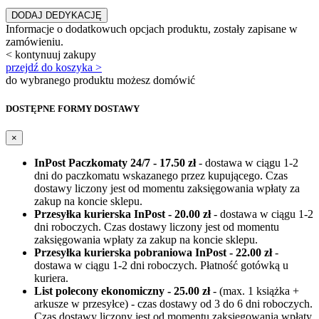
`
DODAJ DEDYKACJĘ
Informacje o dodatkowuch opcjach produktu, zostały zapisane w
zamówieniu.
< kontynuuj zakupy
przejdź do koszyka >
do wybranego produktu możesz domówić
DOSTĘPNE FORMY DOSTAWY
×
InPost Paczkomaty 24/7 - 17.50 zł
- dostawa w ciągu 1-2
dni do paczkomatu wskazanego przez kupującego. Czas
dostawy liczony jest od momentu zaksięgowania wpłaty za
zakup na koncie sklepu.
Przesyłka kurierska InPost - 20.00 zł
- dostawa w ciągu 1-2
dni roboczych. Czas dostawy liczony jest od momentu
zaksięgowania wpłaty za zakup na koncie sklepu.
Przesyłka kurierska pobraniowa InPost - 22.00 zł
-
dostawa w ciągu 1-2 dni roboczych. Płatność gotówką u
kuriera.
List polecony ekonomiczny - 25.00 zł
- (max. 1 książka +
arkusze w przesyłce) - czas dostawy od 3 do 6 dni roboczych.
Czas dostawy liczony jest od momentu zaksięgowania wpłaty